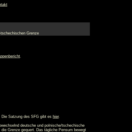
takt
 -tschechischen Grenze
ppenbericht
.
. Die Satzung des SFG gibt es
hier
.
abwechselnd deutsche und polnische/tschechische
al die Grenze gequert. Das tägliche Pensum bewegt