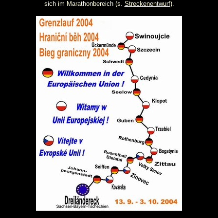
sich im Marathonbereich (s.
Streckenentwurf
).