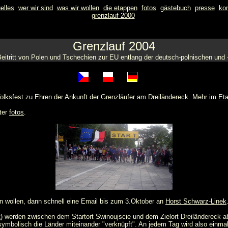
elles
wer wir sind
was wir wollen
die etappen
fotos
gästebuch
presse
kon
grenzlauf 2000
Grenzlauf 2004
eitritt von Polen und Tschechien zur EU entlang der deutsch-polnischen und
Volksfest zu Ehren der Ankunft der Grenzläufer am Dreiländereck. Mehr im
Eta
ter
fotos
.
n wollen, dann schnell eine Email bis zum 3.Oktober an
Horst Schwarz-Linek
t
) werden zwischen dem Startort Swinoujscie und dem Zielort Dreiländereck 
ymbolisch die Länder miteinander "verknüpft". An jedem Tag wird also einm